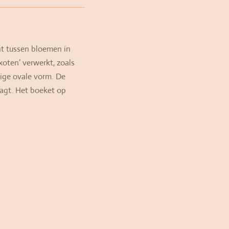
ht tussen bloemen in
xoten’ verwerkt, zoals
tige ovale vorm. De
aagt. Het boeket op