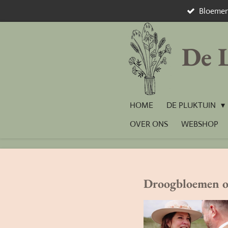
Bloemen
Ga
direct
naar
De 
de
hoofdinhoud
HOME
DE PLUKTUIN
OVER ONS
WEBSHOP
Droogbloemen op