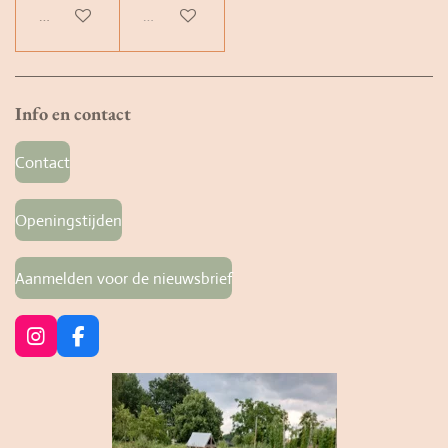
Bekijk details
Uitverkocht
Info en contact
Contact
Openingstijden
Aanmelden voor de nieuwsbrief
I
F
n
a
s
c
t
e
a
b
g
o