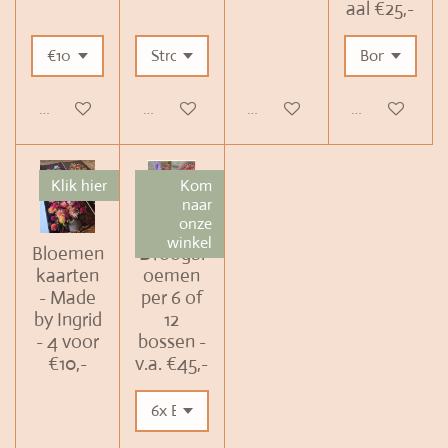
aal €25,-
In winkelwagen
Bekijk details
Bekijk details
Bekijk details
Klik hier
Kom
naar
onze
winkel
Bloemen
Droogbl
kaarten
oemen
- Made
per 6 of
by Ingrid
12
- 4 voor
bossen -
€10,-
v.a. €45,-