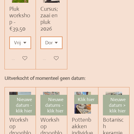
Pluk
Cursus;
worksho
zaai en
p -
pluk
€39,50
2026
Uitverkocht
Uitverkocht
Uitverkocht of momenteel geen datum:
Nieuwe
Nieuwe
Klik hier
Nieuwe
datum -
datums -
datum >
klik hier
klik hier
klik hier
Worksh
Worksh
Pottenb
Botanisc
op
op
akken
h
droogblo
droogblo
individue
keramie