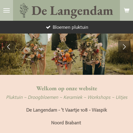
De Langendam
Ga
direct
naar
Bloemen pluktuin
de
hoofdinhoud
Welkom op onze website
Pluktuin ~
Droogbloemen ~
Keramiek ~
Workshops ~
Uitjes
De Langendam - 't Vaartje 108 - Waspik
Noord Brabant