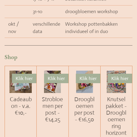
31-10
droogbloemen workshop
okt /
verschillende
Workshop pottenbakken
nov
data
individueel of in duo
Shop
Klik hier
Klik hier
Klik hier
Klik hier
Cadeaub
Strobloe
Droogbl
Knutsel
on - v.a.
men per
oemen
pakket -
€10,-
post -
per post
Droogbl
€14,25
- €16,50
oemen
ring
horizont