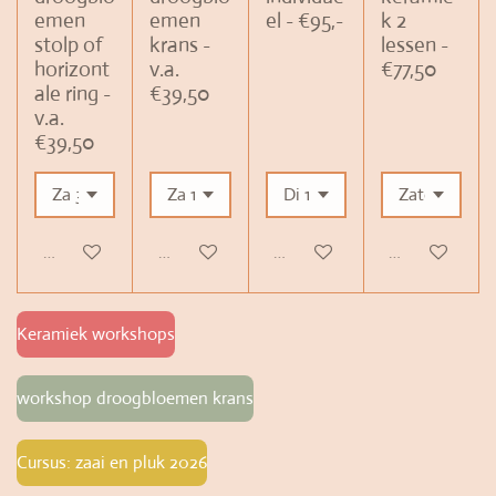
emen
emen
el - €95,-
k 2
stolp of
krans -
lessen -
horizont
v.a.
€77,50
ale ring -
€39,50
v.a.
€39,50
Bekijk details
Bekijk details
Bekijk details
In winkelwag
Keramiek workshops
workshop droogbloemen krans
Cursus: zaai en pluk 2026