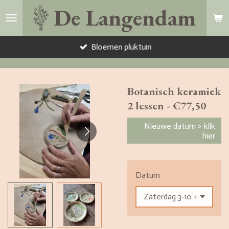
De Langendam
Ga
direct
naar
Bloemen pluktuin
de
hoofdinhoud
Botanisch keramiek
2 lessen - €77,50
Nieuwe datum > klik
hier
Datum