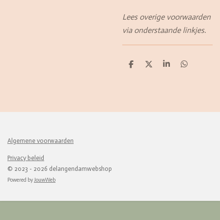
Lees overige voorwaarden
via onderstaande linkjes.
D
D
S
D
e
e
h
e
l
e
a
l
e
l
r
e
n
e
n
Algemene voorwaarden
Privacy beleid
© 2023 - 2026 delangendamwebshop
Powered by
JouwWeb