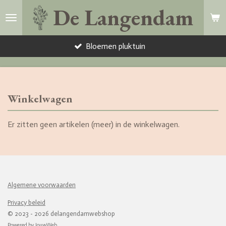
De Langendam
Ga
direct
naar
Bloemen pluktuin
de
hoofdinhoud
Winkelwagen
Er zitten geen artikelen (meer) in de winkelwagen.
Algemene voorwaarden
Privacy beleid
© 2023 - 2026 delangendamwebshop
Powered by
JouwWeb