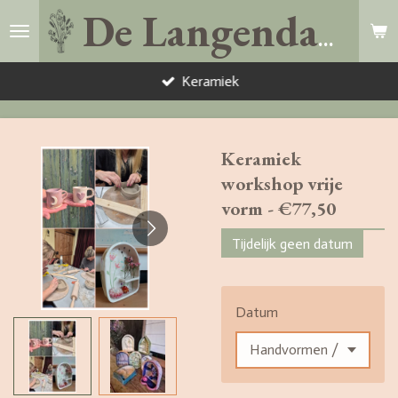
Ga
De Langendam
direct
naar
Keramiek
de
hoofdinhoud
Keramiek
workshop vrije
vorm - €77,50
Tijdelijk geen datum
Datum