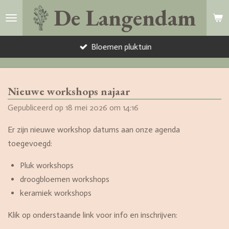
De Langendam
Ga
direct
naar
Bloemen pluktuin
de
hoofdinhoud
Nieuwe workshops najaar
Gepubliceerd op 18 mei 2026 om 14:16
Er zijn nieuwe workshop datums aan onze agenda
toegevoegd:
Pluk workshops
droogbloemen workshops
keramiek workshops
Klik op onderstaande link voor info en inschrijven: