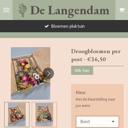
De Langendam
Ga
direct
naar
Bloemen pluktuin
de
hoofdinhoud
Droogbloemen per
post - €16,50
Klik hier
Kleur
Kies de kleurstelling naar
jou wens