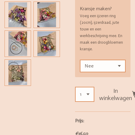
Kransje maken?
Voeg een ijzeren ring
(20cm), ijzerdraad, jute
touw en een
werkbeschrijving mee. En
maak een droogbloemen
kransje.
In
winkelwagen
Prijs:
€16,50