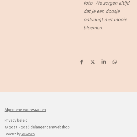
foto. We zorgen altijd
dat je een doosje
ontvangt met mooie
bloemen.
D
D
S
D
e
e
h
e
l
e
a
l
e
l
r
e
n
e
n
Algemene voorwaarden
Privacy beleid
© 2023 - 2026 delangendamwebshop
Powered by
JouwWeb